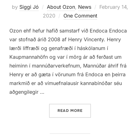
Posted
by
Siggi Jó
About Ozon
,
News
February 14,
on
2020
One Comment
Ozon ehf hefur hafið samstarf við Endoca Endoca
var stofnað árið 2008 af Henry Vincenty. Henry
lærði líffræði og genafræði í háskólanum í
Kaupmannahöfn og var í mörg ár að ferðast um
heiminn í mannúðarverkefnum, Mannúðar áhrif frá
Henry er að gæta í vörunum frá Endoca en þeirra
markmið er að vímuefnalausir kannabínóðar séu
aðgengilegir …
“OZON HEFUR SAMSTARF 
READ MORE