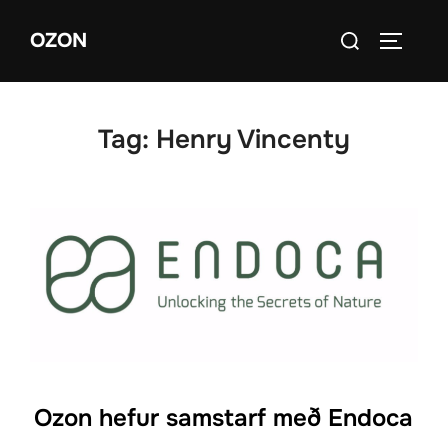
Skip
Search
OZON
to
TOGGLE
for:
content
Tag:
Henry Vincenty
Ozon hefur samstarf með Endoca