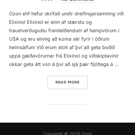
Ozon ehf hefur skrifað undir dreifingarsamning við
Elixinol Elixinol er einn af stærstu og
traustverðugustu framleiðendum af hampvörum í
USA og eru einnig að koma sér fyrir í öðrum
heimsálfum Við erum stolt af því að geta boðið
uppá gæðavörurnar frá Elixinol og viðskiptavinir
okkar geta átt von á því að sjá þær fljótlega á …
“OZON SEMUR VIÐ ELIXINO
READ MORE
Copyright © 2026 Ozon