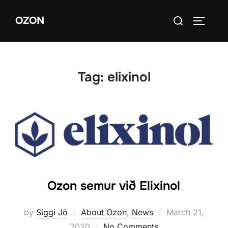
Skip
Search
OZON
to
TOGGLE
for:
content
Tag:
elixinol
Ozon semur við Elixinol
Posted
by
Siggi Jó
About Ozon
,
News
March 21,
on
2020
No Comments