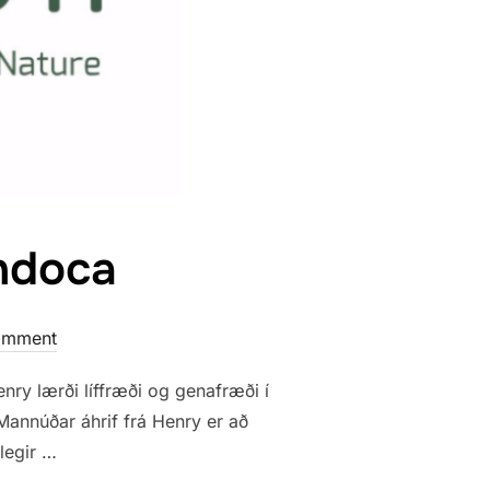
ndoca
omment
ry lærði líffræði og genafræði í
annúðar áhrif frá Henry er að
legir …