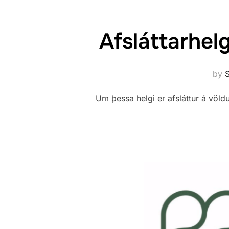
Afsláttarhel
by
S
Um þessa helgi er afsláttur á vö