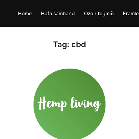
Home
Hafa samband
Ozon teymið
Framle
Tag:
cbd