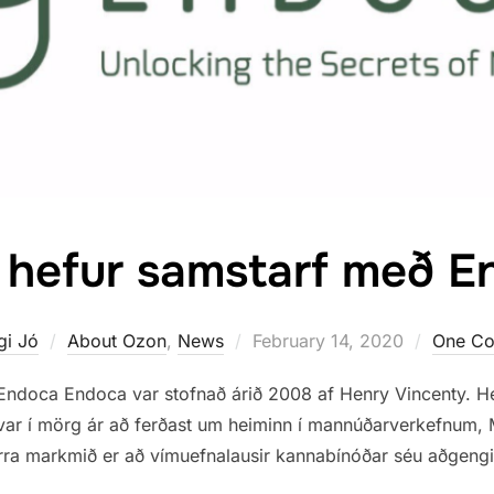
 hefur samstarf með E
Posted
gi Jó
About Ozon
,
News
February 14, 2020
One C
on
 Endoca Endoca var stofnað árið 2008 af Henry Vincenty. Hen
r í mörg ár að ferðast um heiminn í mannúðarverkefnum, M
rra markmið er að vímuefnalausir kannabínóðar séu aðgengi