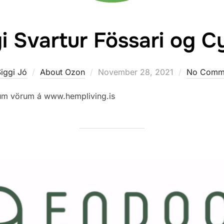
gi Svartur Fössari og
Posted
iggi Jó
About Ozon
November 28, 2021
No Comm
on
ldum vörum á www.hempliving.is