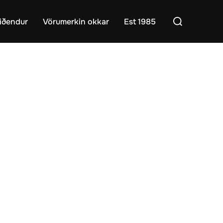
Search
iðendur
Vörumerkin okkar
Est 1985
for: