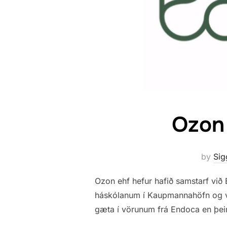
Ozon
by
Sig
Ozon ehf hefur hafið samstarf við
háskólanum í Kaupmannahöfn og va
gæta í vörunum frá Endoca en þei