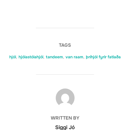
TAGS
hjól
,
hjólastólahjól
,
tandeem
,
van raam
,
þríhjól fyrir fatlaða
POST AUTHOR
WRITTEN BY
Siggi Jó