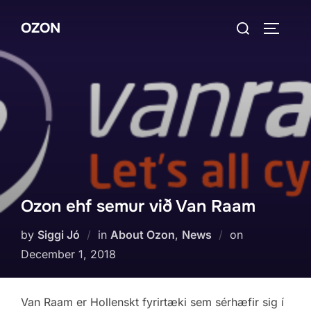
Skip
Search
OZON
to
TOGGLE
for:
content
Ozon ehf semur við Van Raam
Posted
by
Siggi Jó
in
About Ozon
,
News
on
on
December 1, 2018
Van Raam er Hollenskt fyrirtæki sem sérhæfir sig í