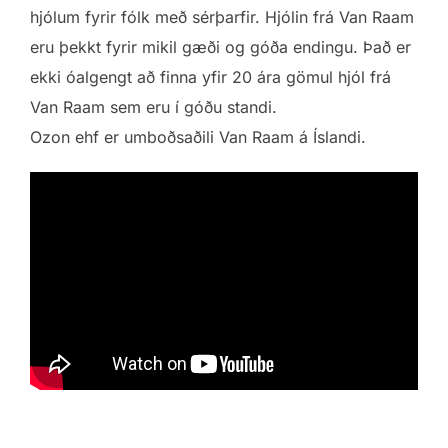
hjólum fyrir fólk með sérþarfir. Hjólin frá Van Raam
eru þekkt fyrir mikil gæði og góða endingu. Það er
ekki óalgengt að finna yfir 20 ára gömul hjól frá
Van Raam sem eru í góðu standi.
Ozon ehf er umboðsaðili Van Raam á Íslandi.